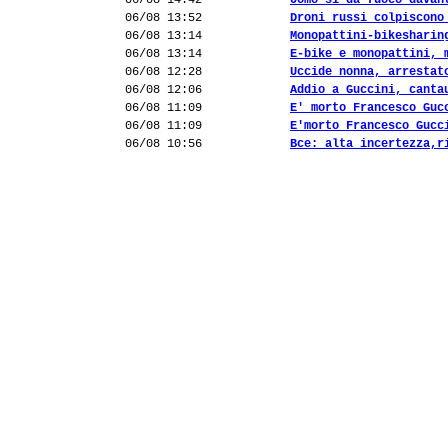
06/08 14:42
Uomo si dà fuoco davan
06/08 13:52
Droni russi colpiscono
06/08 13:14
Monopattini-bikesharin
06/08 13:14
E-bike e monopattini, 
06/08 12:28
Uccide nonna, arrestat
06/08 12:06
Addio a Guccini, canta
06/08 11:09
E' morto Francesco Guc
06/08 11:09
E'morto Francesco Gucc
06/08 10:56
Bce: alta incertezza,r