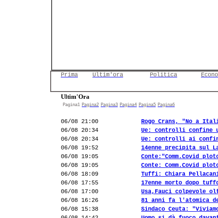
Prima
Ultim'ora
Politica
Econo
Ultim'Ora
Pagina1
Pagina2
Pagina3
Pagina4
Pagina5
Pagina6
06/08 21:00
Rogo Crans, "No a Ital
06/08 20:34
Ue: controlli confine 
06/08 20:34
Ue: controlli ai confi
06/08 19:52
14enne precipita sul L
06/08 19:05
Conte:"Comm.Covid plot
06/08 19:05
Conte: Comm.Covid plot
06/08 18:09
Tuffi: Chiara Pellacan
06/08 17:55
17enne morto dopo tuff
06/08 17:00
Usa,Fauci colpevole ol
06/08 16:26
81 anni fa l'atomica d
06/08 15:38
Sindaco Ceuta: "Viviam