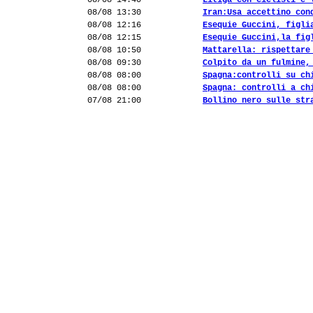
08/08 14:40
Litiga con ciclisti e 
08/08 13:30
Iran:Usa accettino con
08/08 12:16
Esequie Guccini, figli
08/08 12:15
Esequie Guccini,la fig
08/08 10:50
Mattarella: rispettare
08/08 09:30
Colpito da un fulmine,
08/08 08:00
Spagna:controlli su ch
08/08 08:00
Spagna: controlli a ch
07/08 21:00
Bollino nero sulle str