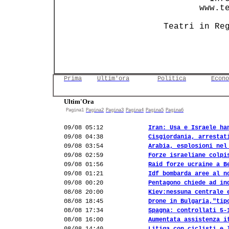
          www.te
   Teatri in Re
Prima
Ultim'ora
Politica
Econo
Ultim'Ora
Pagina1
Pagina2
Pagina3
Pagina4
Pagina5
Pagina6
09/08 05:12
Iran: Usa e Israele ha
09/08 04:38
Cisgiordania, arrestat
09/08 03:54
Arabia, esplosioni nel
09/08 02:59
Forze israeliane colpi
09/08 01:56
Raid forze ucraine a B
09/08 01:21
Idf bombarda aree al n
09/08 00:20
Pentagono chiede ad in
08/08 20:00
Kiev:nessuna centrale 
08/08 18:45
Drone in Bulgaria,"tip
08/08 17:34
Spagna: controllati 5-
08/08 16:00
Aumentata assistenza i