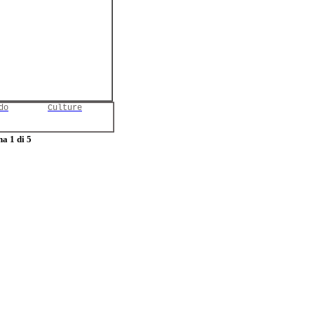
do
Culture
a 1 di 5