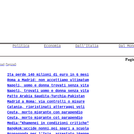
Politica
Economia
Dall'Italia
Dal Mon
Pagin
na4
Pagina5
Ita perde 140 milioni di euro in 6 mesi
Roma a Madrid: non accettiamo ultimatum
Napoli, uomo e donna trovati senza vita
Napoli, trovati uomo e donna senza vita
Patto Arabia Saudita-Turchia-Pakistan
Madrid a Roma: via controlli o misure
Catania, ripristinati atterraggi voli
Ceuta, morto migrante con parapendio
Ceuta, morto migrante col parapendio
Media:"Khamenei in condizioni critiche"
Bangkok:uccide nonni,poi spari a scuola