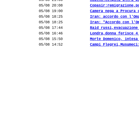
05/08 21:00
Houthi:colpita altra p
05/08 20:08
Copasir:remigrazione,p
05/08 19:00
Camera nega a Procura 
05/08 18:25
Iran: accordo con l'Om
05/08 18:25
Iran: "Accordo con l'O
05/08 17:44
Raid russi,evacuazione
05/08 16:46
Londra,donna ferisce 4
05/08 15:50
Morte Domenico, intesa
05/08 14:52
Campi Flegrei,Musumeci