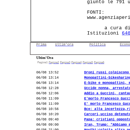
 giunto le 791 u
 FONTI:         
 www.agenziaperi
       a cura di
 Istituzioni 
64
Prima
Ultim'ora
Politica
Econo
Ultim'Ora
Pagina1
Pagina2
Pagina3
Pagina4
Pagina5
Pagina6
06/08 13:52
Droni russi colpiscono
06/08 13:14
Monopattini-bikesharin
06/08 13:14
E-bike e monopattini, 
06/08 12:28
Uccide nonna, arrestat
06/08 12:06
Addio a Guccini, canta
06/08 11:09
E'morto Francesco Gucc
06/08 11:09
E' morto Francesco Guc
06/08 10:56
Bce: alta incertezza,r
06/08 10:20
Carceri,ucciso detenut
06/08 09:40
Papa: cristiani oppost
06/08 09:00
Iran, Trump: "Abbiamo 