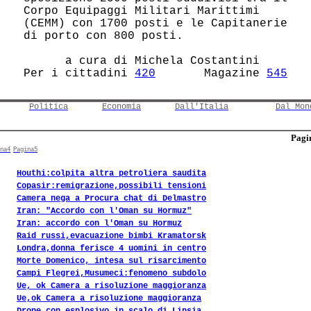
 Corpo Equipaggi Militari Marittimi     

 (CEMM) con 1700 posti e le Capitanerie 

 di porto con 800 posti.                

       a cura di Michela Costantini     

 Per i cittadini 
420
       Magazine 
545
Politica
Economia
Dall'Italia
Dal Mon
Pagin
na4
Pagina5
Houthi:colpita altra petroliera saudita
Copasir:remigrazione,possibili tensioni
Camera nega a Procura chat di Delmastro
Iran: "Accordo con l'Oman su Hormuz"
Iran: accordo con l'Oman su Hormuz
Raid russi,evacuazione bimbi Kramatorsk
Londra,donna ferisce 4 uomini in centro
Morte Domenico, intesa sul risarcimento
Campi Flegrei,Musumeci:fenomeno subdolo
Ue, ok Camera a risoluzione maggioranza
Ue,ok Camera a risoluzione maggioranza