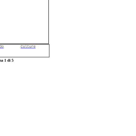
do
Culture
a 1 di 5