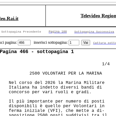
Televideo Region
deo.Rai.it
Pagina 100
Sottopagina Precedente
Sottopagina Successiva
sci pagina:
inserisci sottopagina:
Cattura sott
Pagina 466 - sottopagina 1
                                     1/4

      2500 VOLONTARI PER LA MARINA

 Nel corso del 2026 la Marina Militare  

 Italiana ha indetto diversi bandi di   

 concorso per vari ruoli e gradi.       

 Il più importante per numero di posti  

 disponibili è quello per Volontari in  

 ferma iniziale (VFI), che mette a di-  

 sposizione 2500 posti suddivisi tra il 
