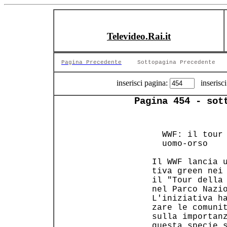
Televideo.Rai.it
Pagina Precedente
Sottopagina Precedente
inserisci pagina:
inserisci
Pagina 454 - sot
       
   WWF: il tour 
   uomo-orso    
 Il WWF lancia u
 tiva green nei 
 il "Tour della 
 nel Parco Nazio
 L'iniziativa ha
 zare le comunit
 sulla importanz
 questa specie s