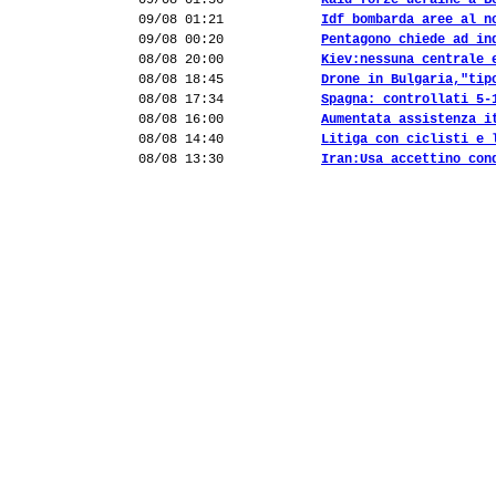
09/08 01:56
Raid forze ucraine a B
09/08 01:21
Idf bombarda aree al n
09/08 00:20
Pentagono chiede ad in
08/08 20:00
Kiev:nessuna centrale 
08/08 18:45
Drone in Bulgaria,"tip
08/08 17:34
Spagna: controllati 5-
08/08 16:00
Aumentata assistenza i
08/08 14:40
Litiga con ciclisti e 
08/08 13:30
Iran:Usa accettino con