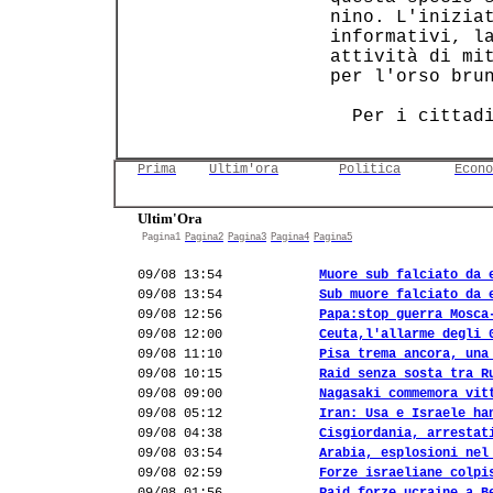
 nino. L'iniziat
 informativi, la
 attività di mit
 per l'orso brun
   Per i cittad
Prima
Ultim'ora
Politica
Econo
Ultim'Ora
Pagina1
Pagina2
Pagina3
Pagina4
Pagina5
09/08 13:54
Muore sub falciato da 
09/08 13:54
Sub muore falciato da 
09/08 12:56
Papa:stop guerra Mosca
09/08 12:00
Ceuta,l'allarme degli 
09/08 11:10
Pisa trema ancora, una
09/08 10:15
Raid senza sosta tra R
09/08 09:00
Nagasaki commemora vit
09/08 05:12
Iran: Usa e Israele ha
09/08 04:38
Cisgiordania, arrestat
09/08 03:54
Arabia, esplosioni nel
09/08 02:59
Forze israeliane colpi