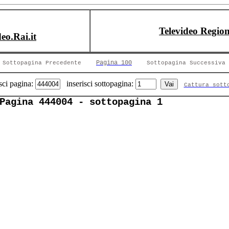
Televideo Region
deo.Rai.it
Pagina 100
Sottopagina Precedente
Sottopagina Successiva
sci pagina:
inserisci sottopagina:
Cattura sott
Pagina 444004 - sottopagina 1