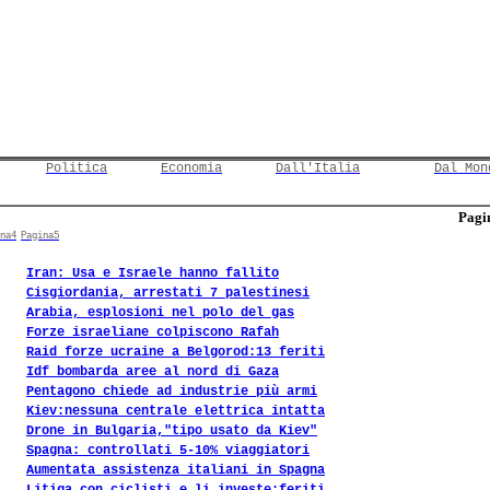
Politica
Economia
Dall'Italia
Dal Mon
Pagin
na4
Pagina5
Iran: Usa e Israele hanno fallito
Cisgiordania, arrestati 7 palestinesi
Arabia, esplosioni nel polo del gas
Forze israeliane colpiscono Rafah
Raid forze ucraine a Belgorod:13 feriti
Idf bombarda aree al nord di Gaza
Pentagono chiede ad industrie più armi
Kiev:nessuna centrale elettrica intatta
Drone in Bulgaria,"tipo usato da Kiev"
Spagna: controllati 5-10% viaggiatori
Aumentata assistenza italiani in Spagna