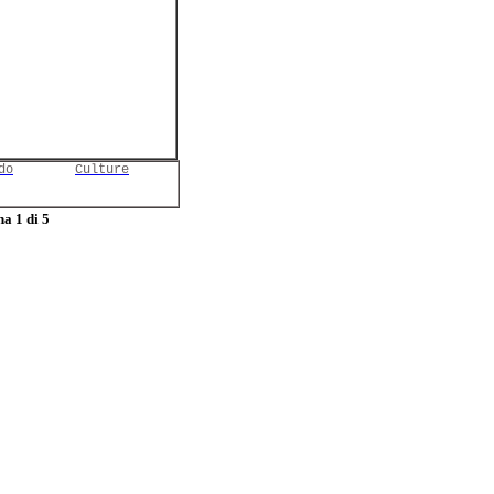
do
Culture
a 1 di 5