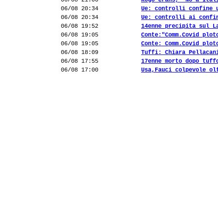
06/08 21:00
Rogo Crans, "No a Ital
06/08 20:34
Ue: controlli confine 
06/08 20:34
Ue: controlli ai confi
06/08 19:52
14enne precipita sul L
06/08 19:05
Conte:"Comm.Covid plot
06/08 19:05
Conte: Comm.Covid plot
06/08 18:09
Tuffi: Chiara Pellacan
06/08 17:55
17enne morto dopo tuff
06/08 17:00
Usa,Fauci colpevole ol