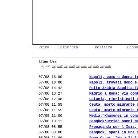
Prima
Ultim'ora
Politica
Econo
Ultim'Ora
Pagina1
Pagina2
Pagina3
Pagina4
Pagina5
Pagina6
07/08 16:00
Napoli, uomo e donna t
07/08 16:00
Napoli, trovati uomo e
07/08 14:42
Patto Arabia Saudita-T
07/08 13:27
Madrid a Roma: via con
07/08 12:48
Catania, ripristinati 
07/08 11:55
Ceuta, morto migrante 
07/08 11:55
Ceuta, morto migrante 
07/08 11:00
Media:"Khamenei in con
07/08 10:12
Bangkok:uccide nonni,p
07/08 08:55
Propaganda per l'Isis,
07/08 08:00
Bangkok, spari in una 