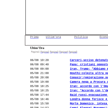
Prima
Ultim'ora
Politica
Econo
Ultim'Ora
Pagina1
Pagina2
Pagina3
Pagina4
Pagina5
06/08 10:20
Carceri,ucciso detenut
06/08 09:40
Papa: cristiani oppost
06/08 09:00
Iran, Trump: "Abbiamo 
05/08 21:00
Houthi:colpita altra p
05/08 20:08
Copasir:remigrazione,p
05/08 19:00
Camera nega a Procura 
05/08 18:25
Iran: accordo con l'Om
05/08 18:25
Iran: "Accordo con l'O
05/08 17:44
Raid russi,evacuazione
05/08 16:46
Londra,donna ferisce 4
05/08 15:50
Morte Domenico, intesa