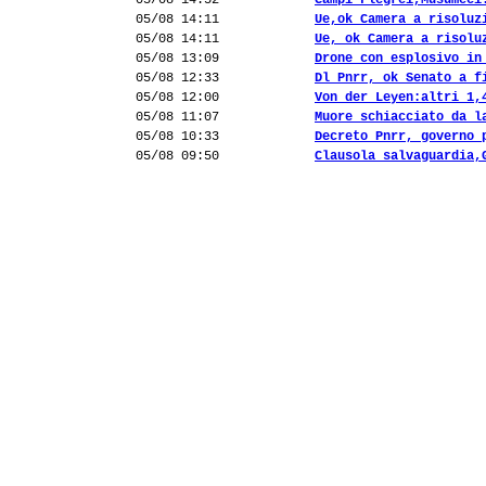
05/08 14:52
Campi Flegrei,Musumeci
05/08 14:11
Ue,ok Camera a risoluz
05/08 14:11
Ue, ok Camera a risolu
05/08 13:09
Drone con esplosivo in
05/08 12:33
Dl Pnrr, ok Senato a f
05/08 12:00
Von der Leyen:altri 1,
05/08 11:07
Muore schiacciato da l
05/08 10:33
Decreto Pnrr, governo 
05/08 09:50
Clausola salvaguardia,