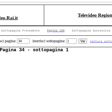
Televideo Region
deo.Rai.it
Pagina 100
Sottopagina Precedente
Sottopagina Successiva
sci pagina:
inserisci sottopagina:
Cattura sott
Pagina 34 - sottopagina 1