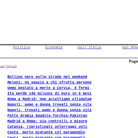
Politica
Economia
Dall'Italia
Dal Mon
Pagin
na4
Pagina5
Bollino nero sulle strade nel weekend
Meloni: no spazio a chi sfrutta persone
Uomo pestato a morte a Cervia, 4 fermi
Ita perde 140 milioni di euro in 6 mesi
Roma a Madrid: non accettiamo ultimatum
Napoli, uomo e donna trovati senza vita
Napoli, trovati uomo e donna senza vita
Patto Arabia Saudita-Turchia-Pakistan
Madrid a Roma: via controlli o misure
Catania, ripristinati atterraggi voli
Ceuta, morto migrante col parapendio