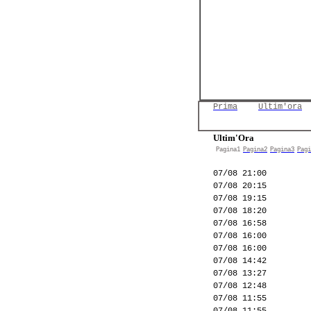
Prima
Ultim'ora
Ultim'Ora
Pagina1
Pagina2
Pagina3
Pagi
07/08 21:00
07/08 20:15
07/08 19:15
07/08 18:20
07/08 16:58
07/08 16:00
07/08 16:00
07/08 14:42
07/08 13:27
07/08 12:48
07/08 11:55