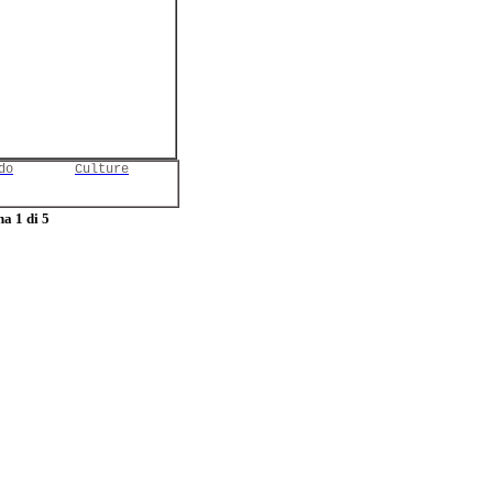
do
Culture
a 1 di 5