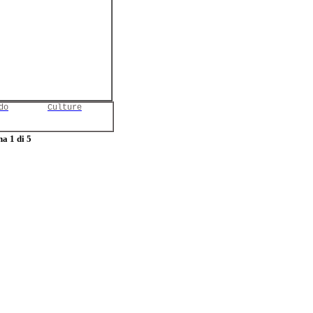
do
Culture
a 1 di 5