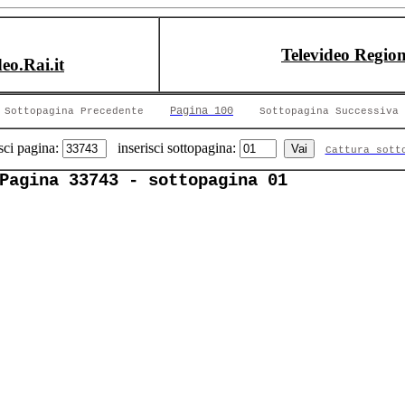
Televideo Region
deo.Rai.it
Pagina 100
Sottopagina Precedente
Sottopagina Successiva
sci pagina:
inserisci sottopagina:
Cattura sott
Pagina 33743 - sottopagina 01