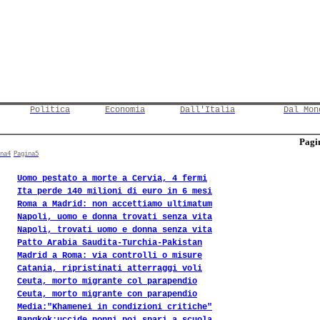
Politica
Economia
Dall'Italia
Dal Mon
Pagin
na4
Pagina5
Uomo pestato a morte a Cervia, 4 fermi
Ita perde 140 milioni di euro in 6 mesi
Roma a Madrid: non accettiamo ultimatum
Napoli, uomo e donna trovati senza vita
Napoli, trovati uomo e donna senza vita
Patto Arabia Saudita-Turchia-Pakistan
Madrid a Roma: via controlli o misure
Catania, ripristinati atterraggi voli
Ceuta, morto migrante col parapendio
Ceuta, morto migrante con parapendio
Media:"Khamenei in condizioni critiche"