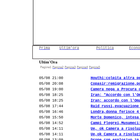
Prima
Ultim'ora
Politica
Econo
Ultim'Ora
Pagina1
Pagina2
Pagina3
Pagina4
Pagina5
05/08 21:00
Houthi:colpita altra p
05/08 20:08
Copasir:remigrazione,p
05/08 19:00
Camera nega a Procura 
05/08 18:25
Iran: "Accordo con l'O
05/08 18:25
Iran: accordo con l'Om
05/08 17:44
Raid russi,evacuazione
05/08 16:46
Londra,donna ferisce 4
05/08 15:50
Morte Domenico, intesa
05/08 14:52
Campi Flegrei,Musumeci
05/08 14:11
Ue, ok Camera a risolu
05/08 14:11
Ue,ok Camera a risoluz