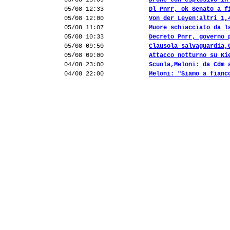
05/08 13:09
Drone con esplosivo in
05/08 12:33
Dl Pnrr, ok Senato a f
05/08 12:00
Von der Leyen:altri 1,
05/08 11:07
Muore schiacciato da l
05/08 10:33
Decreto Pnrr, governo 
05/08 09:50
Clausola salvaguardia,
05/08 09:00
Attacco notturno su Ki
04/08 23:00
Scuola,Meloni: da Cdm 
04/08 22:00
Meloni: "Siamo a fianc