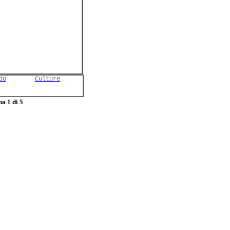
do
Culture
a 1 di 5