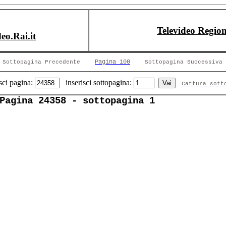
Televideo Region
deo.Rai.it
Pagina 100
Sottopagina Precedente
Sottopagina Successiva
sci pagina:
inserisci sottopagina:
Cattura sott
Pagina 24358 - sottopagina 1