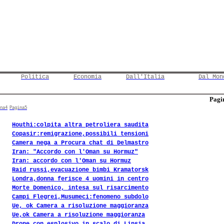
Politica
Economia
Dall'Italia
Dal Mon
Pagin
na4
Pagina5
Houthi:colpita altra petroliera saudita
Copasir:remigrazione,possibili tensioni
Camera nega a Procura chat di Delmastro
Iran: "Accordo con l'Oman su Hormuz"
Iran: accordo con l'Oman su Hormuz
Raid russi,evacuazione bimbi Kramatorsk
Londra,donna ferisce 4 uomini in centro
Morte Domenico, intesa sul risarcimento
Campi Flegrei,Musumeci:fenomeno subdolo
Ue, ok Camera a risoluzione maggioranza
Ue,ok Camera a risoluzione maggioranza