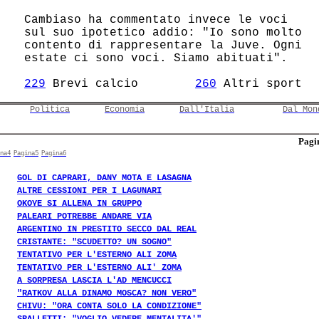
 Cambiaso ha commentato invece le voci  

 sul suo ipotetico addio: "Io sono molto

 contento di rappresentare la Juve. Ogni

 estate ci sono voci. Siamo abituati".  

229
 Brevi calcio        
260
Politica
Economia
Dall'Italia
Dal Mon
Pagin
na4
Pagina5
Pagina6
GOL DI CAPRARI, DANY MOTA E LASAGNA
ALTRE CESSIONI PER I LAGUNARI
OKOYE SI ALLENA IN GRUPPO
PALEARI POTREBBE ANDARE VIA
ARGENTINO IN PRESTITO SECCO DAL REAL
CRISTANTE: "SCUDETTO? UN SOGNO"
TENTATIVO PER L'ESTERNO ALI ZOMA
TENTATIVO PER L'ESTERNO ALI' ZOMA
A SORPRESA LASCIA L'AD MENCUCCI
"RATKOV ALLA DINAMO MOSCA? NON VERO"
CHIVU: "ORA CONTA SOLO LA CONDIZIONE"