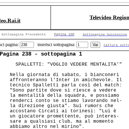
Televideo Region
deo.Rai.it
Pagina 100
Sottopagina Precedente
Sottopagina Successiva
sci pagina:
inserisci sottopagina:
Cattura sott
Pagina 238 - sottopagina 1
   SPALLETTI: "VOGLIO VEDERE MENTALITA'"

 Nella giornata di sabato, i bianconeri 

 affronteranno l'Inter in amichevole. Il

 tecnico Spalletti parla così del match:

 "Sono partite dove si riesce a vedere  

 la mentalità della squadra, e possiamo 

 renderci conto se stiamo lavorando nel-

 la direzione giusta". Sui rumors che   

 accostano Circati ai torinesi: "Lui è  

 un giocatore promettente, può interes- 

 sare a qualsiasi club, ma al momento   

 abbiamo altro nel mirino".             
