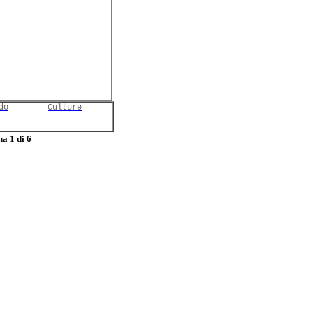
do
Culture
a 1 di 6