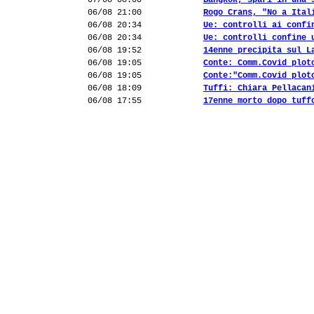
07/08 08:00
Bangkok, spari in una 
06/08 21:00
Rogo Crans, "No a Ital
06/08 20:34
Ue: controlli ai confi
06/08 20:34
Ue: controlli confine 
06/08 19:52
14enne precipita sul L
06/08 19:05
Conte: Comm.Covid plot
06/08 19:05
Conte:"Comm.Covid plot
06/08 18:09
Tuffi: Chiara Pellacan
06/08 17:55
17enne morto dopo tuff