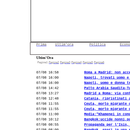
Prima
Ultim'ora
Politica
Econo
Ultim'Ora
Pagina1
Pagina2
Pagina3
Pagina4
Pagina5
Pagina6
07/08 16:58
Roma a Madrid: non acc
07/08 16:00
Napoli, trovati uomo e
07/08 16:00
Napoli, uomo e donna t
07/08 14:42
Patto Arabia Saudita-T
07/08 13:27
Madrid a Roma: via con
07/08 12:48
Catania, ripristinati 
07/08 11:55
Ceuta, morto migrante 
07/08 11:55
Ceuta, morto migrante 
07/08 11:00
Media:"Khamenei in con
07/08 10:12
Bangkok:uccide nonni,p
07/08 08:55
Propaganda per l'Isis,