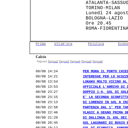
 ATALANTA-SASSUO
 TORINO-MILAN   
 Lunedì 24 agost
 BOLOGNA-LAZIO  
 Ore 20.45      
 ROMA-FIORENTINA
Prima
Ultim'ora
Politica
Econo
Calcio
Pagina1
Pagina2
Pagina3
Pagina4
Pagina5
Pagina6
09/08 14:24
PER MORA IL PORTO CHIE
09/08 14:21
INTERESSE PER LO SCOZZ
09/08 13:54
LUKAKU MOLTO VICINO AL
09/08 13:53
UFFICIALE L'ARRIVO DI 
08/08 23:27
DOPPIO 1-0, GOL DI SOL
08/08 23:15
E' LA SECONDA SCONFITT
08/08 23:13
DI LORENZO IN GOL A IN
08/08 22:58
PARTENZA DAL 1' PER TA
08/08 22:46
VLASIC A SEGNO PRIMA D
08/08 21:29
DI DALLINGA IL GOL DEI
08/08 20:45
GOL LAGUNARI DI BUSIO 