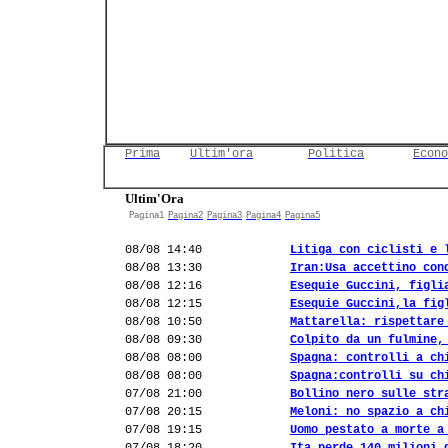
Prima
Ultim'ora
Politica
Econo
Ultim'Ora
Pagina1
Pagina2
Pagina3
Pagina4
Pagina5
08/08 14:40
Litiga con ciclisti e 
08/08 13:30
Iran:Usa accettino con
08/08 12:16
Esequie Guccini, figli
08/08 12:15
Esequie Guccini,la fig
08/08 10:50
Mattarella: rispettare
08/08 09:30
Colpito da un fulmine,
08/08 08:00
Spagna: controlli a ch
08/08 08:00
Spagna:controlli su ch
07/08 21:00
Bollino nero sulle str
07/08 20:15
Meloni: no spazio a ch
07/08 19:15
Uomo pestato a morte a