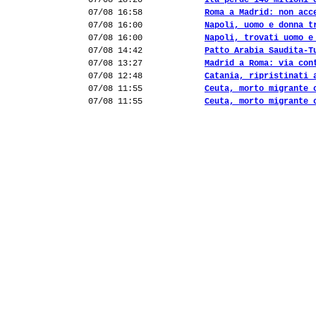
07/08 18:20
Ita perde 140 milioni 
07/08 16:58
Roma a Madrid: non acc
07/08 16:00
Napoli, uomo e donna t
07/08 16:00
Napoli, trovati uomo e
07/08 14:42
Patto Arabia Saudita-T
07/08 13:27
Madrid a Roma: via con
07/08 12:48
Catania, ripristinati 
07/08 11:55
Ceuta, morto migrante 
07/08 11:55
Ceuta, morto migrante 