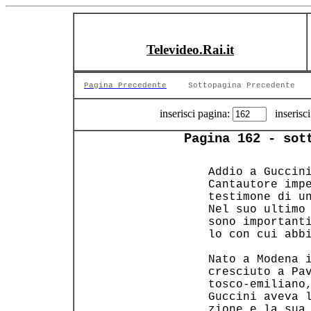
Televideo.Rai.it
Pagina Precedente
Sottopagina Precedente
inserisci pagina:
inserisci
Pagina 162 - sot
 Addio a Guccini
 Cantautore impe
 testimone di un
 Nel suo ultimo 
 sono importanti
 lo con cui abbi
 Nato a Modena i
 cresciuto a Pav
 tosco-emiliano,
 Guccini aveva l
 zione e la sua 