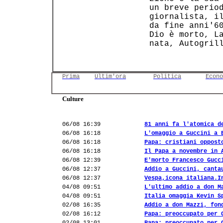
 un breve period
 giornalista, il
 da fine anni'60
 Dio è morto, La
 nata, Autogrill
Prima
Ultim'ora
Politica
Econo
Culture
06/08 16:39
81 anni fa l'atomica d
06/08 16:18
L'omaggio a Guccini a 
06/08 16:18
Papa: cristiani oppost
06/08 16:18
Il Papa a novembre in 
06/08 12:39
E'morto Francesco Gucc
06/08 12:37
Addio a Guccini, canta
06/08 12:37
Vespa,icona italiana.I
04/08 09:51
L'ultimo addio a don M
04/08 09:51
Italia omaggia Kevin S
02/08 16:35
Addio a don Mazzi, fon
02/08 16:12
Papa: preoccupato per 