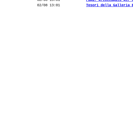
02/08 13:01
Papa: preoccupato per 
02/08 13:01
Tesori della Galleria 