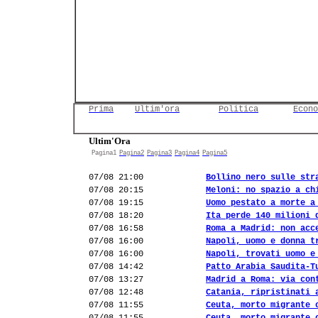
Prima
Ultim'ora
Politica
Econo
Ultim'Ora
Pagina1
Pagina2
Pagina3
Pagina4
Pagina5
07/08 21:00
Bollino nero sulle str
07/08 20:15
Meloni: no spazio a ch
07/08 19:15
Uomo pestato a morte a
07/08 18:20
Ita perde 140 milioni 
07/08 16:58
Roma a Madrid: non acc
07/08 16:00
Napoli, uomo e donna t
07/08 16:00
Napoli, trovati uomo e
07/08 14:42
Patto Arabia Saudita-T
07/08 13:27
Madrid a Roma: via con
07/08 12:48
Catania, ripristinati 
07/08 11:55
Ceuta, morto migrante 