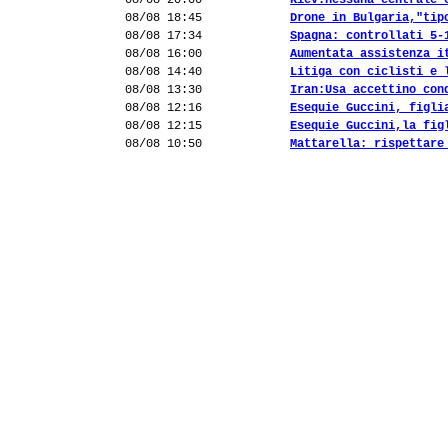
08/08 20:00
Kiev:nessuna centrale 
08/08 18:45
Drone in Bulgaria,"tip
08/08 17:34
Spagna: controllati 5-
08/08 16:00
Aumentata assistenza i
08/08 14:40
Litiga con ciclisti e 
08/08 13:30
Iran:Usa accettino con
08/08 12:16
Esequie Guccini, figli
08/08 12:15
Esequie Guccini,la fig
08/08 10:50
Mattarella: rispettare