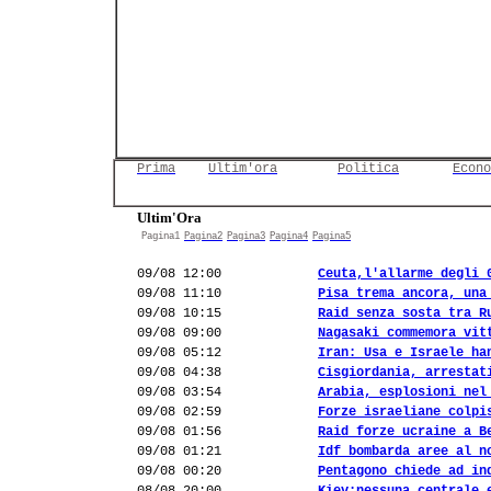
Prima
Ultim'ora
Politica
Econo
Ultim'Ora
Pagina1
Pagina2
Pagina3
Pagina4
Pagina5
09/08 12:00
Ceuta,l'allarme degli 
09/08 11:10
Pisa trema ancora, una
09/08 10:15
Raid senza sosta tra R
09/08 09:00
Nagasaki commemora vit
09/08 05:12
Iran: Usa e Israele ha
09/08 04:38
Cisgiordania, arrestat
09/08 03:54
Arabia, esplosioni nel
09/08 02:59
Forze israeliane colpi
09/08 01:56
Raid forze ucraine a B
09/08 01:21
Idf bombarda aree al n
09/08 00:20
Pentagono chiede ad in