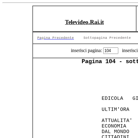
Televideo.Rai.it
Pagina Precedente
Sottopagina Precedente
inserisci pagina:
inserisci
Pagina 104 - sot
    EDICOLA   G
   
    ULTIM'ORA  
    ATTUALITA' 
    ECONOMIA   
    DAL MONDO  
    CITTADINI  