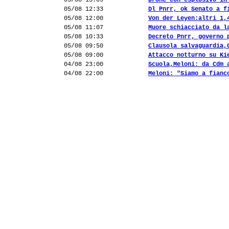
05/08 13:09
Drone con esplosivo in
05/08 12:33
Dl Pnrr, ok Senato a f
05/08 12:00
Von der Leyen:altri 1,
05/08 11:07
Muore schiacciato da l
05/08 10:33
Decreto Pnrr, governo 
05/08 09:50
Clausola salvaguardia,
05/08 09:00
Attacco notturno su Ki
04/08 23:00
Scuola,Meloni: da Cdm 
04/08 22:00
Meloni: "Siamo a fianc