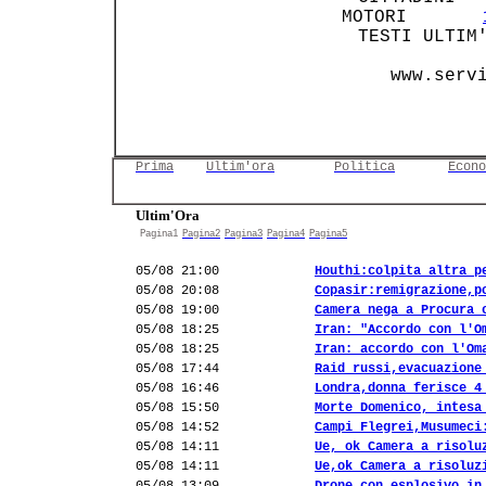
 MOTORI       
    TESTI ULTIM
Prima
Ultim'ora
Politica
Econo
Ultim'Ora
Pagina1
Pagina2
Pagina3
Pagina4
Pagina5
05/08 21:00
Houthi:colpita altra p
05/08 20:08
Copasir:remigrazione,p
05/08 19:00
Camera nega a Procura 
05/08 18:25
Iran: "Accordo con l'O
05/08 18:25
Iran: accordo con l'Om
05/08 17:44
Raid russi,evacuazione
05/08 16:46
Londra,donna ferisce 4
05/08 15:50
Morte Domenico, intesa
05/08 14:52
Campi Flegrei,Musumeci
05/08 14:11
Ue, ok Camera a risolu
05/08 14:11
Ue,ok Camera a risoluz