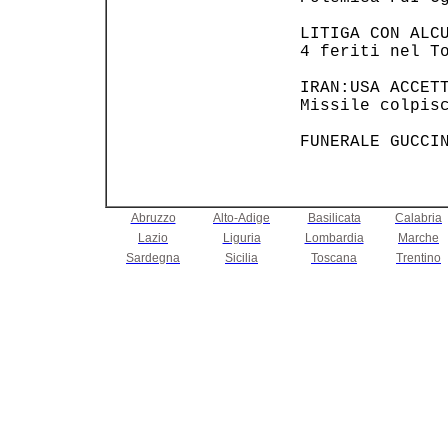
 LITIGA CON ALCU
 4 feriti nel T
 IRAN:USA ACCETT
 Missile colpis
Abruzzo
Alto-Adige
Basilicata
Calabria
Lazio
Liguria
Lombardia
Marche
Sardegna
Sicilia
Toscana
Trentino