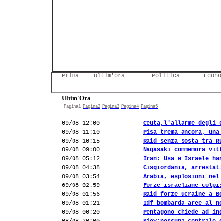
Prima
Ultim'ora
Politica
Econo
Ultim'Ora
Pagina1
Pagina2
Pagina3
Pagina4
Pagina5
09/08 12:00
Ceuta,l'allarme degli 
09/08 11:10
Pisa trema ancora, una
09/08 10:15
Raid senza sosta tra R
09/08 09:00
Nagasaki commemora vit
09/08 05:12
Iran: Usa e Israele ha
09/08 04:38
Cisgiordania, arrestat
09/08 03:54
Arabia, esplosioni nel
09/08 02:59
Forze israeliane colpi
09/08 01:56
Raid forze ucraine a B
09/08 01:21
Idf bombarda aree al n
09/08 00:20
Pentagono chiede ad in