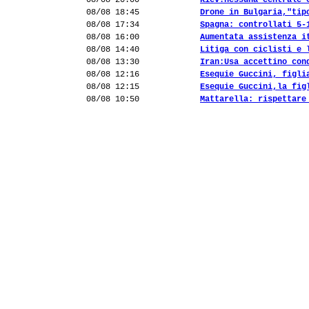
08/08 20:00
Kiev:nessuna centrale 
08/08 18:45
Drone in Bulgaria,"tip
08/08 17:34
Spagna: controllati 5-
08/08 16:00
Aumentata assistenza i
08/08 14:40
Litiga con ciclisti e 
08/08 13:30
Iran:Usa accettino con
08/08 12:16
Esequie Guccini, figli
08/08 12:15
Esequie Guccini,la fig
08/08 10:50
Mattarella: rispettare