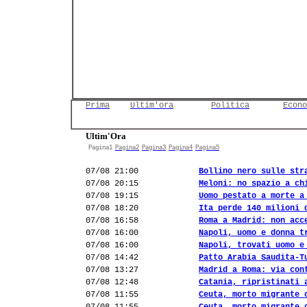
Prima
Ultim'ora
Politica
Econo
Ultim'Ora
Pagina1
Pagina2
Pagina3
Pagina4
Pagina5
07/08 21:00
Bollino nero sulle str
07/08 20:15
Meloni: no spazio a ch
07/08 19:15
Uomo pestato a morte a
07/08 18:20
Ita perde 140 milioni 
07/08 16:58
Roma a Madrid: non acc
07/08 16:00
Napoli, uomo e donna t
07/08 16:00
Napoli, trovati uomo e
07/08 14:42
Patto Arabia Saudita-T
07/08 13:27
Madrid a Roma: via con
07/08 12:48
Catania, ripristinati 
07/08 11:55
Ceuta, morto migrante 