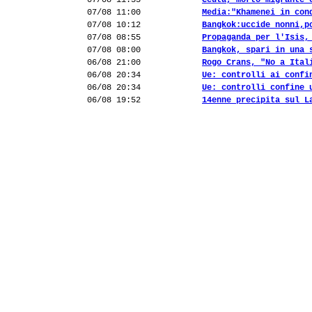
07/08 11:55
Ceuta, morto migrante 
07/08 11:00
Media:"Khamenei in con
07/08 10:12
Bangkok:uccide nonni,p
07/08 08:55
Propaganda per l'Isis,
07/08 08:00
Bangkok, spari in una 
06/08 21:00
Rogo Crans, "No a Ital
06/08 20:34
Ue: controlli ai confi
06/08 20:34
Ue: controlli confine 
06/08 19:52
14enne precipita sul L