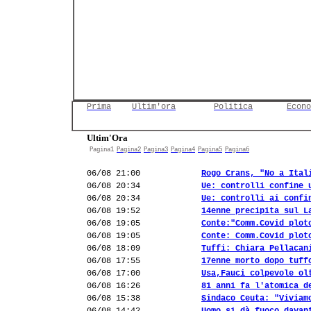
Prima
Ultim'ora
Politica
Econo
Ultim'Ora
Pagina1
Pagina2
Pagina3
Pagina4
Pagina5
Pagina6
06/08 21:00
Rogo Crans, "No a Ital
06/08 20:34
Ue: controlli confine 
06/08 20:34
Ue: controlli ai confi
06/08 19:52
14enne precipita sul L
06/08 19:05
Conte:"Comm.Covid plot
06/08 19:05
Conte: Comm.Covid plot
06/08 18:09
Tuffi: Chiara Pellacan
06/08 17:55
17enne morto dopo tuff
06/08 17:00
Usa,Fauci colpevole ol
06/08 16:26
81 anni fa l'atomica d
06/08 15:38
Sindaco Ceuta: "Viviam