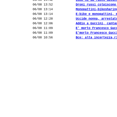
06/08 14:42
Uomo si dà fuoco davan
06/08 13:52
Droni russi colpiscono
06/08 13:14
Monopattini-bikesharin
06/08 13:14
E-bike e monopattini, 
06/08 12:28
Uccide nonna, arrestat
06/08 12:06
Addio a Guccini, canta
06/08 11:09
E' morto Francesco Guc
06/08 11:09
E'morto Francesco Gucc
06/08 10:56
Bce: alta incertezza,r