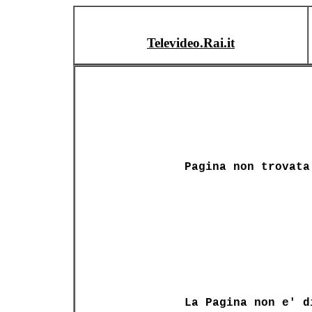
Televideo.Rai.it
Pagina non trovata
La Pagina non e' d