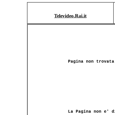
Televideo.Rai.it
Pagina non trovata
La Pagina non e' d