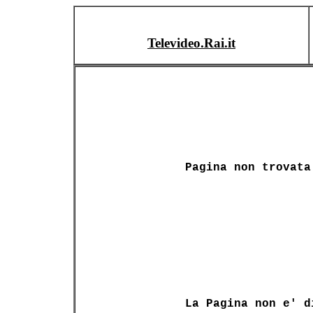
Televideo.Rai.it
Pagina non trovata
La Pagina non e' d