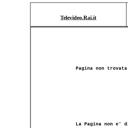
Televideo.Rai.it
Pagina non trovata
La Pagina non e' d