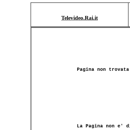
Televideo.Rai.it
Pagina non trovata
La Pagina non e' d