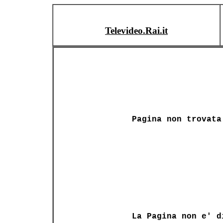
Televideo.Rai.it
Pagina non trovata
La Pagina non e' d