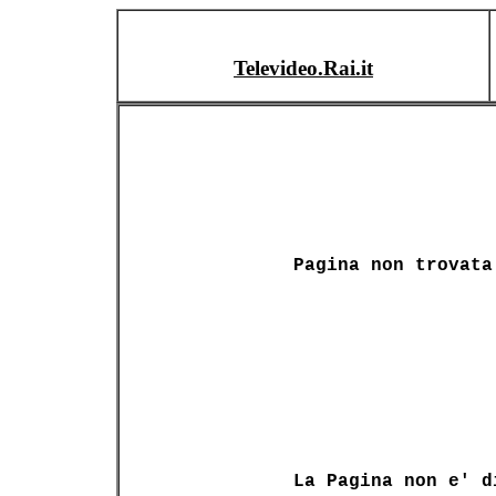
Televideo.Rai.it
Pagina non trovata
La Pagina non e' d