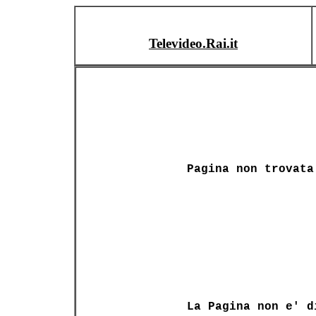
Televideo.Rai.it
Pagina non trovata
La Pagina non e' d