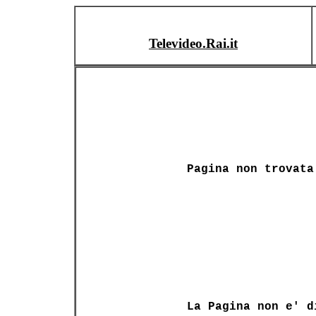
Televideo.Rai.it
Pagina non trovata
La Pagina non e' d