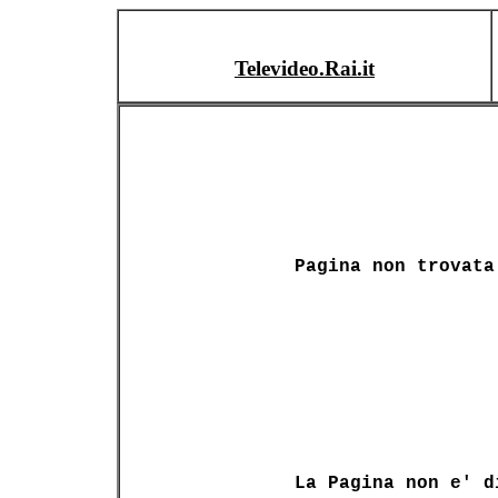
Televideo.Rai.it
Pagina non trovata
La Pagina non e' d