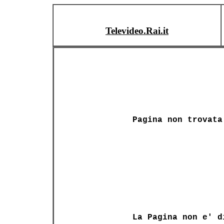
Televideo.Rai.it
Pagina non trovata
La Pagina non e' d