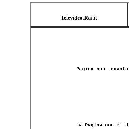
Televideo.Rai.it
Pagina non trovata
La Pagina non e' d