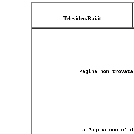
Televideo.Rai.it
Pagina non trovata
La Pagina non e' d