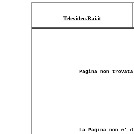
Televideo.Rai.it
Pagina non trovata
La Pagina non e' d