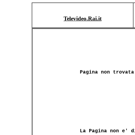
Televideo.Rai.it
Pagina non trovata
La Pagina non e' d