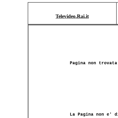
Televideo.Rai.it
Pagina non trovata
La Pagina non e' d