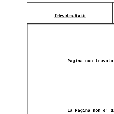
Televideo.Rai.it
Pagina non trovata
La Pagina non e' d