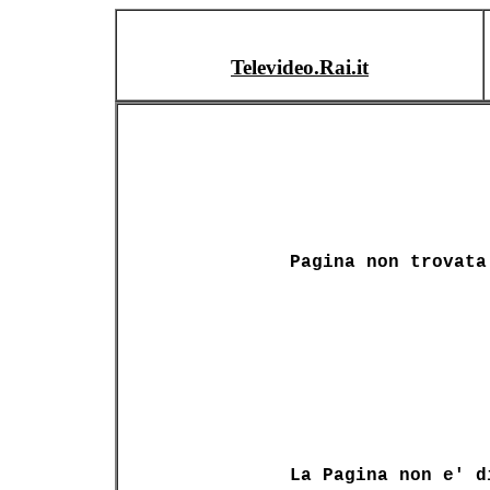
Televideo.Rai.it
Pagina non trovata
La Pagina non e' d