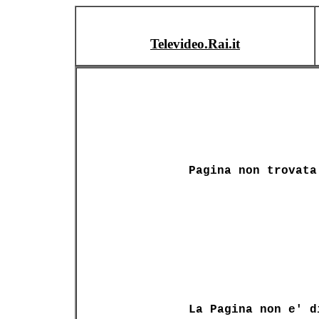
Televideo.Rai.it
Pagina non trovata
La Pagina non e' d