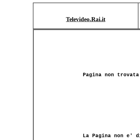
Televideo.Rai.it
Pagina non trovata
La Pagina non e' d