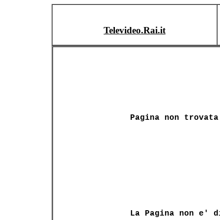
Televideo.Rai.it
Pagina non trovata
La Pagina non e' d