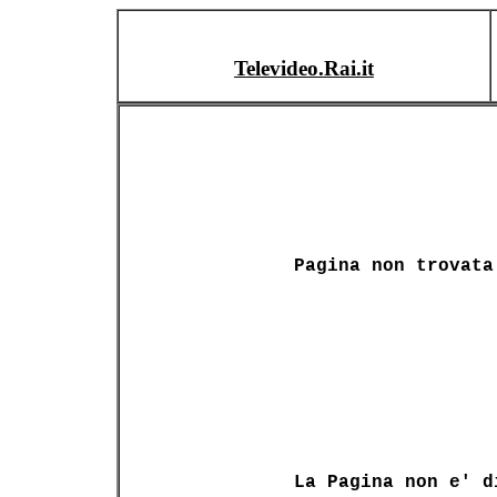
Televideo.Rai.it
Pagina non trovata
La Pagina non e' d