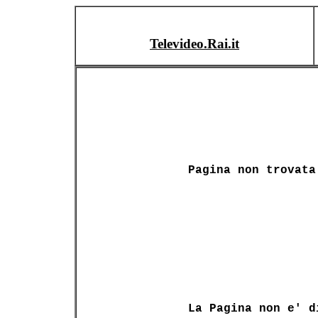
Televideo.Rai.it
Pagina non trovata
La Pagina non e' d