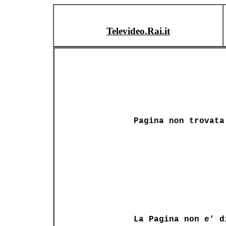
Televideo.Rai.it
Pagina non trovata
La Pagina non e' d