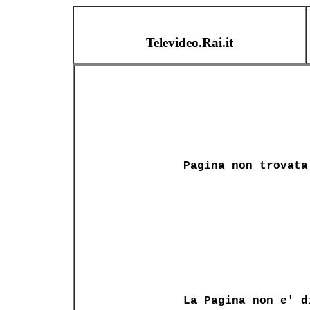
Televideo.Rai.it
Pagina non trovata
La Pagina non e' d